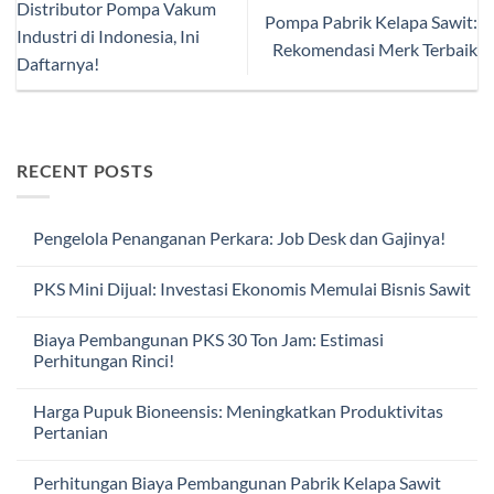
Distributor Pompa Vakum
Pompa Pabrik Kelapa Sawit:
Industri di Indonesia, Ini
Rekomendasi Merk Terbaik
Daftarnya!
RECENT POSTS
Pengelola Penanganan Perkara: Job Desk dan Gajinya!
No
Comments
PKS Mini Dijual: Investasi Ekonomis Memulai Bisnis Sawit
on
Pengelola
No
Penanganan
Comments
Perkara:
Biaya Pembangunan PKS 30 Ton Jam: Estimasi
on
Job
PKS
Perhitungan Rinci!
Desk
Mini
dan
Dijual:
No
Gajinya!
Investasi
Comments
Harga Pupuk Bioneensis: Meningkatkan Produktivitas
Ekonomis
on
Memulai
Biaya
Pertanian
Bisnis
Pembangunan
Sawit
PKS
No
30
Comments
Perhitungan Biaya Pembangunan Pabrik Kelapa Sawit
Ton
on