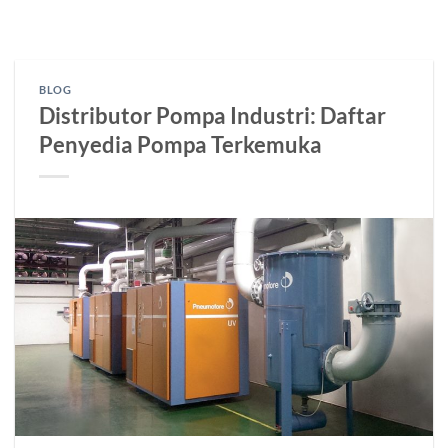
Skip
to
content
BLOG
Distributor Pompa Industri: Daftar
Penyedia Pompa Terkemuka